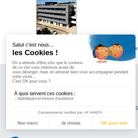
La polyclinique à la 28ème place L’établissement 
Dr Olivier BRINGER
Dr Matthieu CÉSAR
Dr Hervé SILBERT
Dr Julien TREMLET
Dr Guillaume MIROUS