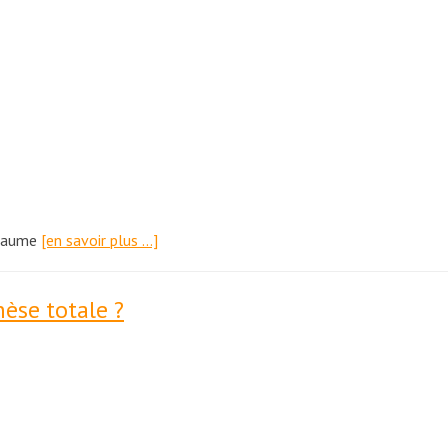
illaume
[en savoir plus …]
èse totale ?