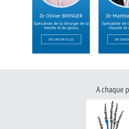
Dr Olivier BRINGER
Dr Matthi
Spécialiste de la chirurgie de la
Spécialiste de l
hanche et du genou
l'épaule et 
EN SAVOIR PLUS
EN SAVO
A chaque p