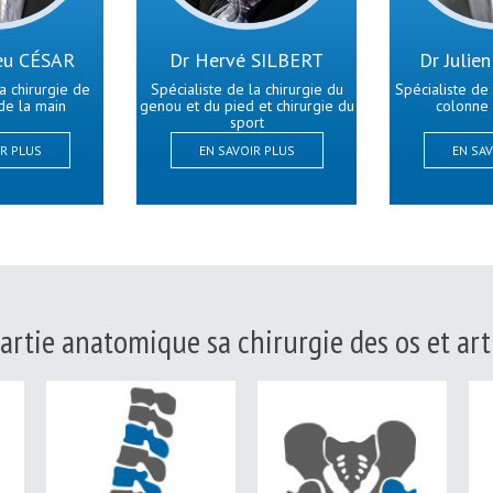
eu CÉSAR
Dr Hervé SILBERT
Dr Juli
a chirurgie de
Spécialiste de la chirurgie du
Spécialiste de 
de la main
genou et du pied et chirurgie du
colonne 
sport
IR PLUS
EN SAVOIR PLUS
EN SAV
artie anatomique sa chirurgie des os et arti