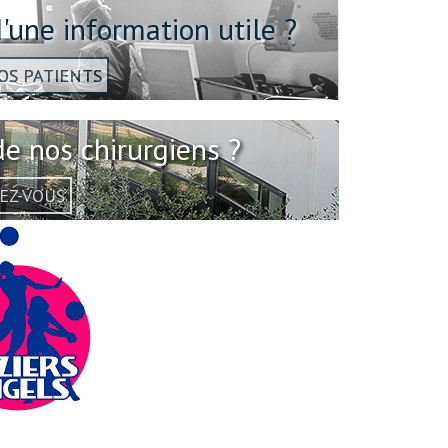
d'une information utile ?
OS PATIENTS
e nos chirurgiens ?
EZ-VOUS