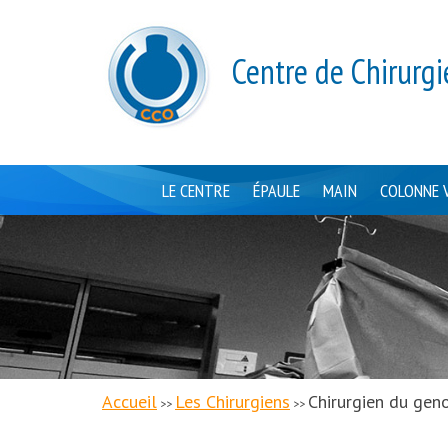
Centre de Chirurgi
LE CENTRE
ÉPAULE
MAIN
COLONNE 
Accueil
Les Chirurgiens
Chirurgien du gen
>>
>>