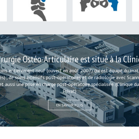
COLONNE VERTÉBRALE
HANCHE
rurgie Ostéo-Articulaire est situé à la Clin
oins entièrement neuf (ouvert en août 2007) qui est équipé du maté
diés) , de soins intensifs post-opératoires et de radiologie avec Sc
 aussi une prise en charge post-opératoire spécialisée. (Clinique du
Privat)
EN SAVOIR PLUS