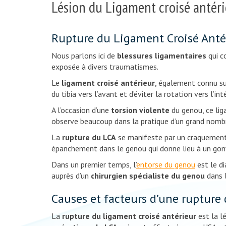
Lésion du Ligament croisé antéri
Rupture du Ligament Croisé Antérie
Nous parlons ici de
blessures ligamentaires
qui c
exposée à divers traumatismes.
Le
ligament croisé antérieur
, également connu sur
du tibia vers l’avant et d’éviter la rotation vers l’in
A l’occasion d’une
torsion violente
du genou, ce lig
observe beaucoup dans la pratique d’un grand nombre 
La
rupture du LCA
se manifeste par un craquement a
épanchement dans le genou qui donne lieu à un gon
Dans un premier temps, l’
entorse du genou
est le di
auprès d’un
chirurgien spécialiste du genou
dans l
Causes et facteurs d’une rupture 
La
rupture du ligament croisé antérieur
est la l