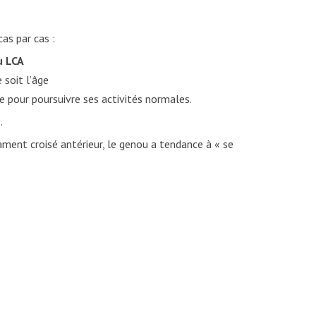
as par cas :
u LCA
 soit l’âge
le pour poursuivre ses activités normales.
.
gament croisé antérieur, le genou a tendance à « se