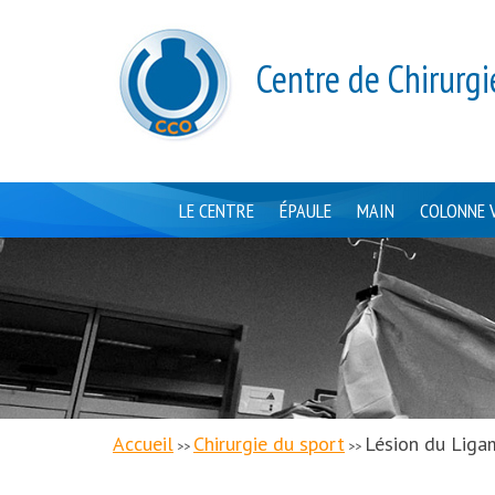
Centre de Chirurgi
LE CENTRE
ÉPAULE
MAIN
COLONNE 
Accueil
Chirurgie du sport
Lésion du Ligam
>>
>>