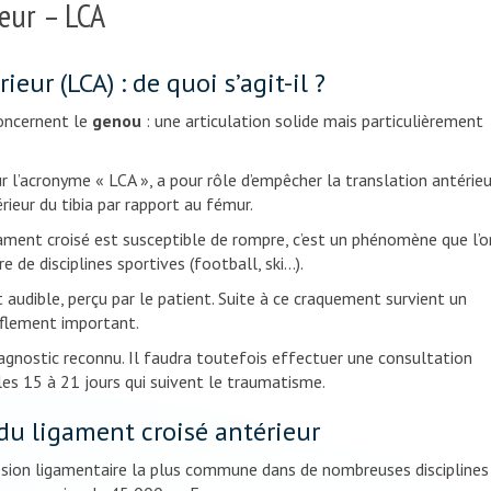
eur – LCA
ur (LCA) : de quoi s’agit-il ?
oncernent le
genou
: une articulation solide mais particulièrement
 l’acronyme « LCA », a pour rôle d’empêcher la translation antérie
térieur du tibia par rapport au fémur.
ament croisé est susceptible de rompre, c’est un phénomène que l’o
de disciplines sportives (football, ski…).
udible, perçu par le patient. Suite à ce craquement survient un
flement important.
agnostic reconnu. Il faudra toutefois effectuer une consultation
es 15 à 21 jours qui suivent le traumatisme.
du ligament croisé antérieur
ésion ligamentaire la plus commune dans de nombreuses disciplines 