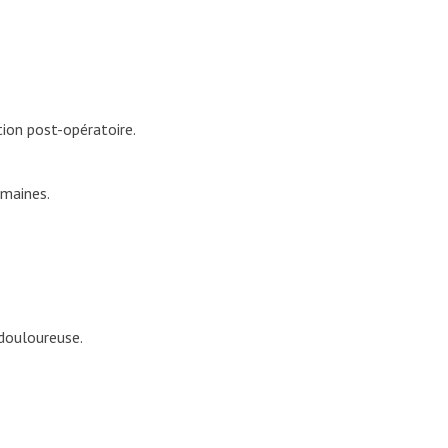
tion post-opératoire.
emaines.
 douloureuse.