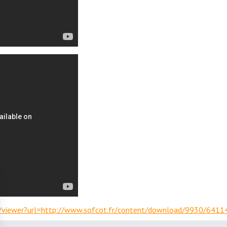
m/viewer?url=http://www.sofcot.fr/content/download/9930/64114