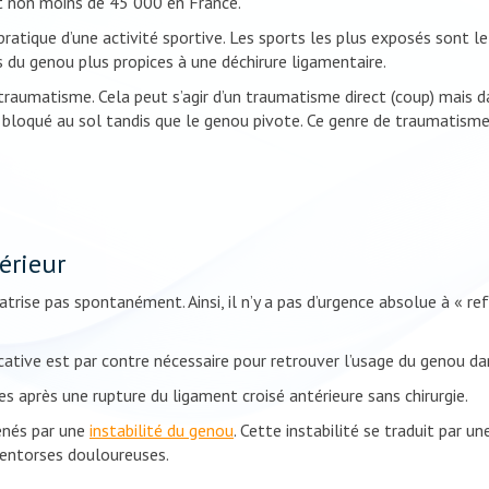
t non moins de 45 000 en France.
ratique d’une activité sportive. Les sports les plus exposés sont le
 du genou plus propices à une déchirure ligamentaire.
aumatisme. Cela peut s’agir d’un traumatisme direct (coup) mais dan
bloqué au sol tandis que le genou pivote. Ce genre de traumatisme a
érieur
atrise pas spontanément. Ainsi, il n’y a pas d’urgence absolue à « ref
ative est par contre nécessaire pour retrouver l’usage du genou dans
es après une rupture du ligament croisé antérieure sans chirurgie.
ênés par une
instabilité du genou
. Cette instabilité se traduit par 
s entorses douloureuses.