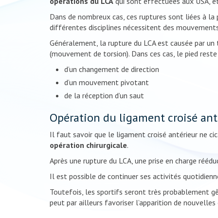
opérations du LCA
qui sont effectuées aux USA, e
Dans de nombreux cas, ces ruptures sont liées à la p
différentes disciplines nécessitent des mouvements
Généralement, la rupture du LCA est causée par un tr
(mouvement de torsion). Dans ces cas, le pied reste 
d’un changement de direction
d’un mouvement pivotant
de la réception d’un saut
Opération du ligament croisé ant
Il faut savoir que le ligament croisé antérieur ne cic
opération chirurgicale
.
Après une rupture du LCA, une prise en charge rééduc
Il est possible de continuer ses activités quotidienn
Toutefois, les sportifs seront très probablement g
peut par ailleurs favoriser l’apparition de nouvelle