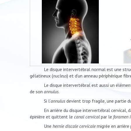
Le disque intervertébral normal est une structure 
gélatineux (
nucleus
) et d’un anneau périphérique fibr
Le disque intervertébral est aussi un élément de f
de son
annulus
.
Si l’
annulus
devient trop fragile, une partie 
En arrière du disque intervertébral cervical, d
épinière et quittent le
canal cervical
par le
foramen i
Une
hernie discale cervicale
migrée en arrière