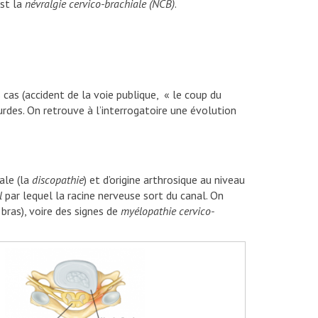
est la
né
vralgie cervico-brachiale (NCB)
.
 cas (accident de la voie publique, « le coup du
urdes. On retrouve à l’interrogatoire une évolution
ale (la
discopathie
) et d’origine arthrosique au niveau
l
par lequel la racine nerveuse sort du canal. On
bras), voire des signes de
myélopathie cervico-