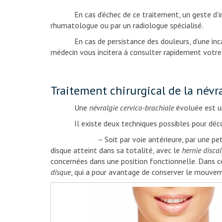
En cas d’échec de ce traitement, un geste d’infilt
rhumatologue ou par un radiologue spécialisé.
En cas de persistance des douleurs, d’une incapaci
médecin vous incitera à consulter rapidement votre c
Traitement chirurgical de la névr
Une
névralgie cervico-brachiale
évoluée est un
Il existe deux techniques possibles pour déco
– Soit par voie antérieure, par une petite incisio
disque atteint dans sa totalité, avec le
hernie discal
concernées dans une position fonctionnelle. Dans ce
disque
, qui a pour avantage de conserver le mouvem