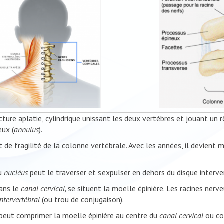
aplatie, cylindrique unissant les deux vertèbres et jouant un rôl
eux (
annulus
).
ragilité de la colonne vertébrale. Avec les années, il devient mo
du
nucléus
peut le traverser et s’expulser en dehors du disque interve
ans le
canal cervical,
se situent la moelle épinière. Les racines ner
ntervertébral
(ou trou de conjugaison).
 peut comprimer la moelle épinière au centre du
canal cervical
ou co