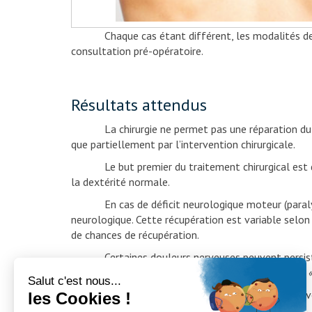
Chaque cas étant différent, les modalités de l’int
consultation pré-opératoire.
Résultats attendus
La chirurgie ne permet pas une réparation du disque
que partiellement par l’intervention chirurgicale.
Le but premier du traitement chirurgical est de so
la dextérité normale.
En cas de déficit neurologique moteur (paralysie) o
neurologique. Cette récupération est variable selon la
de chances de récupération.
Certaines douleurs nerveuses peuvent persister 
des lésions internes des nerfs, elles sont appelées
Les risques liés à l’intervention chirurgicale vou
lors de la consultation pré-opératoire.