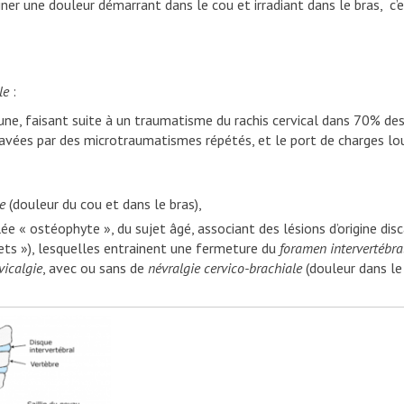
ner une douleur démarrant dans le cou et irradiant dans le bras, c’
le
:
une, faisant suite à un traumatisme du rachis cervical dans 70% des
gravées par des microtraumatismes répétés, et le port de charges lo
e
(douleur du cou et dans le bras),
ée « ostéophyte », du sujet âgé, associant des lésions d’origine disc
ets »), lesquelles entrainent une fermeture du
foramen intervertébra
vicalgie
, avec ou sans de
né
vralgie cervico-brachiale
(douleur dans le 