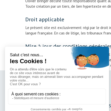
Olivier Bringer décline toute responsabilité quant au
Toute création par un tiers, de lien hypertexte en d
Droit applicable
Le présent site est exclusivement régi par le droit 
langue française. En cas de litige, les tribunaux fr
Mise à jour des conditions générale
La présente notice légale est établie à un moment dé
le droit de faire évoluer cette notice légale pour d
qui doit en conséquence se référer régulièrement à c
Dr Olivier BRINGER
Dr Matthieu CÉSAR
Dr Hervé SILBERT
Dr Julien TREMLET
Dr Guillaume MIROUS