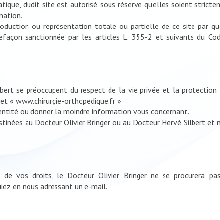
atique, dudit site est autorisé sous réserve qu’elles soient stric
mation.
production ou représentation totale ou partielle de ce site par q
refaçon sanctionnée par les articles L. 355-2 et suivants du Cod
lbert se préoccupent du respect de la vie privée et la protection
rnet « www.chirurgie-orthopedique.fr »
dentité ou donner la moindre information vous concernant.
nées au Docteur Olivier Bringer ou au Docteur Hervé Silbert et ne
de vos droits, le Docteur Olivier Bringer ne se procurera pa
ez en nous adressant un e-mail.