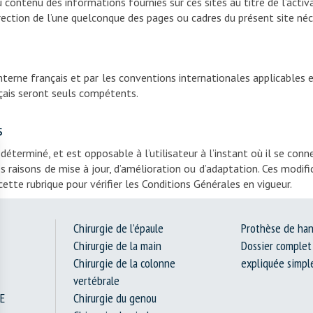
 contenu des informations fournies sur ces sites au titre de l’activa
irection de l’une quelconque des pages ou cadres du présent site né
interne français et par les conventions internationales applicables
ançais seront seuls compétents.
s
terminé, et est opposable à l’utilisateur à l’instant où il se connec
es raisons de mise à jour, d’amélioration ou d’adaptation. Ces modifi
ette rubrique pour vérifier les Conditions Générales en vigueur.
Chirurgie de l’épaule
Prothèse de ha
Chirurgie de la main
Dossier complet 
Chirurgie de la colonne
expliquée simp
vertébrale
E
Chirurgie du genou