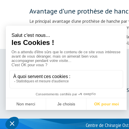
Avantage d’une prothèse de hanch
Le principal avantage d’une prothèse de hanche par 
diminution du risque de luxation. Ce risque est min
Bien que nous vous invitons à rester prudent dans l
dormir avec un oreiller entre les jambes par exempl
Dr Olivier BRINGER
Dr Matthieu CÉSAR
Dr Hervé SILBERT
Dr Julien TREMLET
Dr Guillaume MIROUS
Centre de Chirurgie Ost