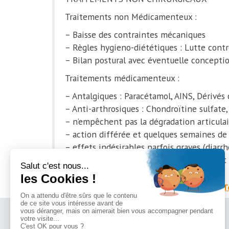
Traitements non Médicamenteux :
– Baisse des contraintes mécaniques
– Règles hygieno-diététiques : Lutte contre
– Bilan postural avec éventuelle conceptio
Traitements médicamenteux :
– Antalgiques : Paracétamol, AINS, Dérivés
– Anti-arthrosiques : Chondroïtine sulfate,
– n’empêchent pas la dégradation articulai
– action différée et quelques semaines de 
– effets indésirables parfois graves (diarr
⇒ pas d’intérêt majeur dans le traitement 
T
Dr Olivier BRINGER