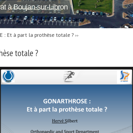
vat à Boujan-sur-Libron
 Et à part la prothèse totale ?
>>
èse totale ?