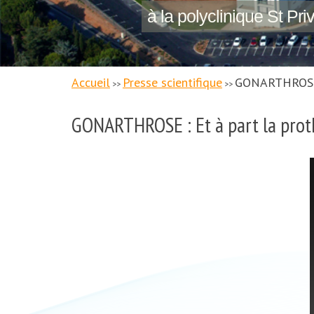
à la polyclinique St Pri
Accueil
Presse scientifique
GONARTHROSE :
>>
>>
GONARTHROSE : Et à part la proth