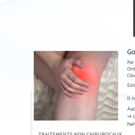
Go
Par
Ort
Clin
Extr
Il 
Auc
⇒ L
han
TRAITEMENTS NON CHIRURGICAUX