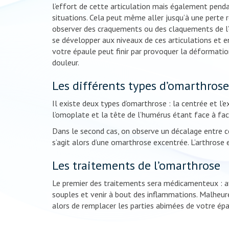
l’effort de cette articulation mais également pendan
situations. Cela peut même aller jusqu’à une perte
observer des craquements ou des claquements de l’
se développer aux niveaux de ces articulations et en
votre épaule peut finir par provoquer la déformatio
douleur.
Les différents types d’omarthrose
Il existe deux types d’omarthrose : la centrée et l’ex
l’omoplate et la tête de l’humérus étant face à face
Dans le second cas, on observe un décalage entre ce
s’agit alors d’une omarthrose excentrée. L’arthrose 
Les traitements de l’omarthrose
Le premier des traitements sera médicamenteux : af
souples et venir à bout des inflammations. Malheureu
alors de remplacer les parties abimées de votre épa