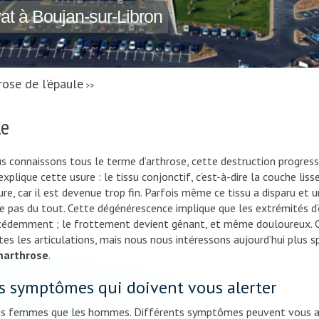
vat à Boujan-sur-Libron
rose de l’épaule
>>
le
s connaissons tous le terme d’arthrose, cette destruction progressiv
explique cette usure : le tissu conjonctif, c’est-à-dire la couche liss
sure, car il est devenue trop fin. Parfois même ce tissu a disparu et
re pas du tout. Cette dégénérescence implique que les extrémités d’
cédemment ; le frottement devient gênant, et même douloureux. Ce
tes les articulations, mais nous nous intéressons aujourd’hui plus sp
arthrose
.
s symptômes qui doivent vous alerter
es femmes que les hommes. Différents symptômes peuvent vous al