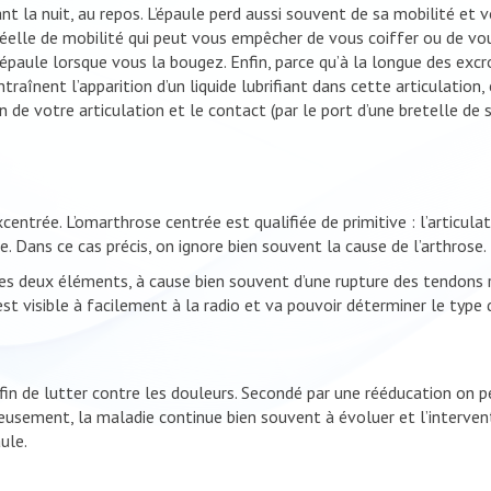
t la nuit, au repos. L’épaule perd aussi souvent de sa mobilité et 
 réelle de mobilité qui peut vous empêcher de vous coiffer ou de 
épaule lorsque vous la bougez. Enfin, parce qu’à la longue des ex
traînent l’apparition d’un liquide lubrifiant dans cette articulatio
n de votre articulation et le contact (par le port d’une bretelle de
centrée. L’omarthrose centrée est qualifiée de primitive : l’articulat
. Dans ce cas précis, on ignore bien souvent la cause de l’arthrose.
s deux éléments, à cause bien souvent d’une rupture des tendons rot
est visible à facilement à la radio et va pouvoir déterminer le type
in de lutter contre les douleurs. Secondé par une rééducation on p
sement, la maladie continue bien souvent à évoluer et l’interventio
ule.