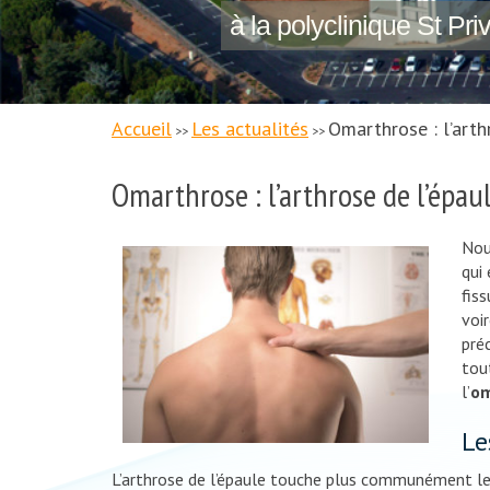
à la polyclinique St Pri
Accueil
Les actualités
Omarthrose : l’arth
>>
>>
Omarthrose : l’arthrose de l’épau
Nou
qui 
fis
voi
pré
tou
l’
om
Le
L’arthrose de l’épaule touche plus communément l