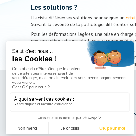
Les solutions ?
Il existe différentes solutions pour soigner un
ortei
Suivant la sévérité de la pathologie, différentes sol
Pour les déformations légères, une prise en charge
une correction est possible. Il sera recommandé d’a
En cas de malformations plus importantes entraînant
élimant les sources de douleur. Le but de l’opération 
conduite ou pratique sportives sont déconseillées m
Dr Olivier BRINGER
Dr Matthieu CÉSAR
Dr Hervé SILBERT
Dr Julien TREMLET
Dr Guillaume MIROUS