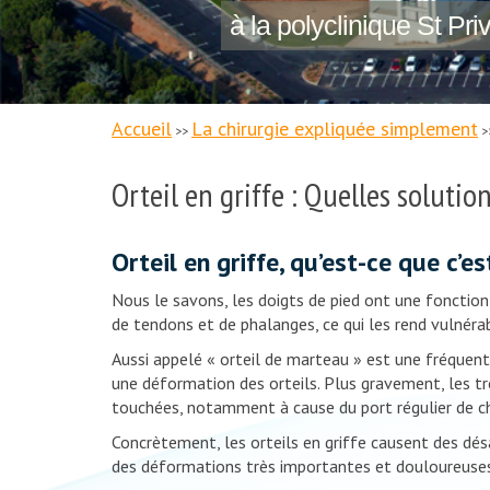
à la polyclinique St Pri
Accueil
La chirurgie expliquée simplement
>>
>
Orteil en griffe : Quelles solution
Orteil en griffe, qu’est-ce que c’es
Nous le savons, les doigts de pied ont une fonction 
de tendons et de phalanges, ce qui les rend vulnérab
Aussi appelé « orteil de marteau » est une fréquente
une déformation des orteils. Plus gravement, les t
touchées, notamment à cause du port régulier de c
Concrètement, les orteils en griffe causent des dé
des déformations très importantes et douloureuses. 