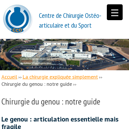
Centre de Chirurgie Ostéo-
articulaire et du Sport
Centre de Chirurgie Ostéo-articulaire situé
à la polyclinique St Privat à Boujan-sur-Libron
Accueil
La chirurgie expliquée simplement
>>
>>
Chirurgie du genou : notre guide
>>
Chirurgie du genou : notre guide
Le genou : articulation essentielle mais
fragile