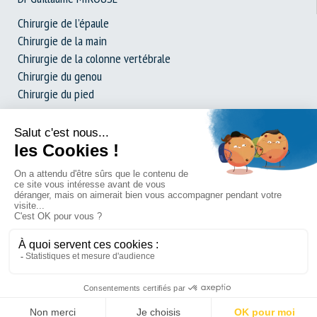
Chirurgie de l’épaule
Chirurgie de la main
Chirurgie de la colonne vertébrale
Chirurgie du genou
Chirurgie du pied
Prothèse de hanche
Dossier complet : La chirurgie expliquée simplement
Demande de consultation
Contact et Accès
Plan du site
Mentions légales
Politique de confidentialité
Suivez-nous
Centre de Chirurgie Ostéo-Articulaire (CCO) - Polyclinique Saint-Privat